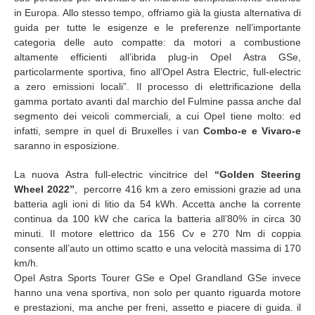
in Europa. Allo stesso tempo, offriamo già la giusta alternativa di
guida per tutte le esigenze e le preferenze nell’importante
categoria delle auto compatte: da motori a combustione
altamente efficienti all’ibrida plug-in Opel Astra GSe,
particolarmente sportiva, fino all’Opel Astra Electric, full-electric
a zero emissioni locali”. Il processo di elettrificazione della
gamma portato avanti dal marchio del Fulmine passa anche dal
segmento dei veicoli commerciali, a cui Opel tiene molto: ed
infatti, sempre in quel di Bruxelles i van
Combo-e e Vivaro-e
saranno in esposizione.
La nuova Astra full-electric vincitrice del
“Golden Steering
Wheel 2022”
, percorre 416 km a zero emissioni grazie ad una
batteria agli ioni di litio da 54 kWh. Accetta anche la corrente
continua da 100 kW che carica la batteria all’80% in circa 30
minuti. Il motore elettrico da 156 Cv e 270 Nm di coppia
consente all’auto un ottimo scatto e una velocità massima di 170
km/h.
Opel Astra Sports Tourer GSe e Opel Grandland GSe invece
hanno una vena sportiva, non solo per quanto riguarda motore
e prestazioni, ma anche per freni, assetto e piacere di guida. il