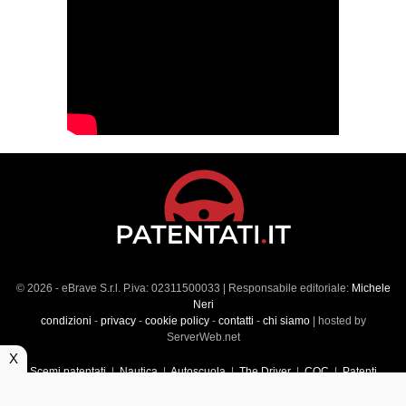
© 2026 - eBrave S.r.l. P.iva: 02311500033 | Responsabile editoriale:
Michele
Neri
condizioni
-
privacy
-
cookie policy
-
contatti
-
chi siamo
| hosted by
ServerWeb.net
X
Scemi patentati
|
Nautica
|
Autoscuola
|
The Driver
|
CQC
|
Patenti
Superiori
|
Market
|
Veicoli commerciali
|
Führerscheintest