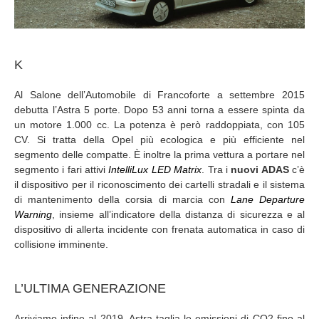
K
Al Salone dell’Automobile di Francoforte a settembre 2015
debutta l’Astra 5 porte. Dopo 53 anni torna a essere spinta da
un motore 1.000 cc. La potenza è però raddoppiata, con 105
CV. Si tratta della Opel più ecologica e più efficiente nel
segmento delle compatte. È inoltre la prima vettura a portare nel
segmento i fari attivi
IntelliLux
LED Matrix
. Tra i
nuovi ADAS
c’è
il dispositivo per il riconoscimento dei cartelli stradali e il sistema
di mantenimento della corsia di marcia con
Lane Departure
Warning
, insieme all’indicatore della distanza di sicurezza e al
dispositivo di allerta incidente con frenata automatica in caso di
collisione imminente.
L’ULTIMA GENERAZIONE
Arriviamo infine al 2019. Astra taglia le emissioni di CO2 fino al