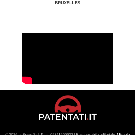
BRUXELLES
© 2026 - eBrave S.r.l. P.iva: 02311500033 | Responsabile editoriale:
Michele