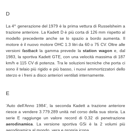
D
La 4^ generazione del 1979 è la prima vettura di Russelsheim a
trazione anteriore. La Kadett D è più corta di 126 mm rispetto al
modello precedente anche se lo spazio a bordo aumenta. Il
motore è il nuovo motore OHC 1.3 litri da 60 o 75 CV. Oltre alle
versioni
fastback
la gamma prevede la
station wagon
e, dal
1983, la sportiva Kadett GTE, con una velocità massima di 187
km/h e 115 CV di potenza. Tra le soluzioni tecniche che porta ci
sono il telaio più rigido e più basso, i nuovi ammortizzatori dello
sterzo e i freni a disco anteriori ventilati internamente.
E
‘Auto dell’Anno 1984’, la seconda Kadett a trazione anteriore
riesce a vendere 3.779.289 unità nel corso della sua storia. La
serie E raggiunge un valore record di 0,32 di penetrazione
aerodinamica
. La versione sportiva GSi è la 2 volumi più
aerodinamica al mondo, vera e propria icona.