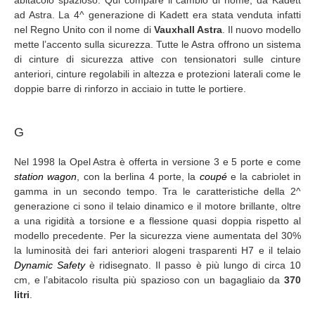
abitacolo spazioso. Qui compare il cambio di nome, da Kadett
ad Astra. La 4^ generazione di Kadett era stata venduta infatti
nel Regno Unito con il nome di
Vauxhall Astra
. Il nuovo modello
mette l’accento sulla sicurezza. Tutte le Astra offrono un sistema
di cinture di sicurezza attive con tensionatori sulle cinture
anteriori, cinture regolabili in altezza e protezioni laterali come le
doppie barre di rinforzo in acciaio in tutte le portiere.
G
Nel 1998 la Opel Astra è offerta in versione 3 e 5 porte e come
station wagon
, con la berlina 4 porte, la
coupé
e la cabriolet in
gamma in un secondo tempo. Tra le caratteristiche della 2^
generazione ci sono il telaio dinamico e il motore brillante, oltre
a una rigidità a torsione e a flessione quasi doppia rispetto al
modello precedente. Per la sicurezza viene aumentata del 30%
la luminosità dei fari anteriori alogeni trasparenti H7 e il telaio
Dynamic Safety
è ridisegnato. Il passo è più lungo di circa 10
cm, e l’abitacolo risulta più spazioso con un bagagliaio da
370
litri
.