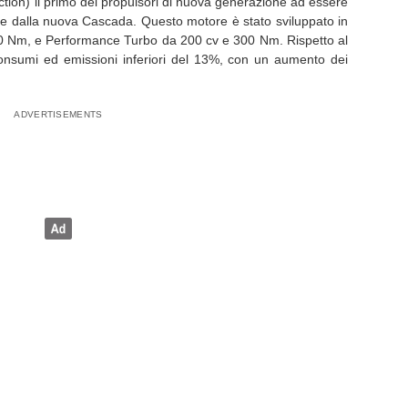
ection) il primo dei propulsori di nuova generazione ad essere
e dalla nuova Cascada. Questo motore è stato sviluppato in
80 Nm, e Performance Turbo da 200 cv e 300 Nm. Rispetto al
consumi ed emissioni inferiori del 13%, con un aumento dei