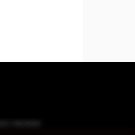
ciali
|
Führerscheintest