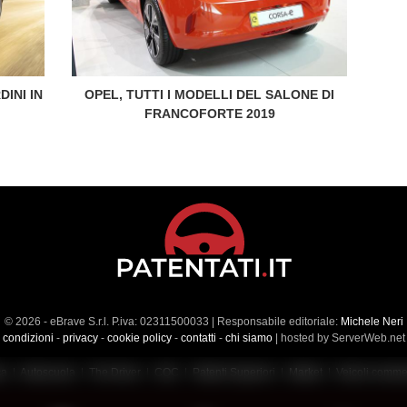
INI IN
OPEL, TUTTI I MODELLI DEL SALONE DI
FRANCOFORTE 2019
© 2026 - eBrave S.r.l. P.iva: 02311500033 | Responsabile editoriale:
Michele Neri
condizioni
-
privacy
-
cookie policy
-
contatti
-
chi siamo
| hosted by ServerWeb.net
ca
|
Autoscuola
|
The Driver
|
CQC
|
Patenti Superiori
|
Market
|
Veicoli commer