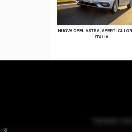
NUOVA OPEL ASTRA, APERTI GLI ORD
ITALIA
Scemi patentati
|
Nauti
X