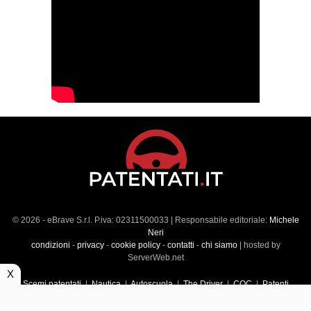
© 2026 - eBrave S.r.l. P.iva: 02311500033 | Responsabile editoriale:
Michele
Neri
condizioni
-
privacy
-
cookie policy
-
contatti
-
chi siamo
| hosted by
ServerWeb.net
X
Scemi patentati
|
Nautica
|
Autoscuola
|
The Driver
|
CQC
|
Patenti
Superiori
|
Market
|
Veicoli commerciali
|
Führerscheintest