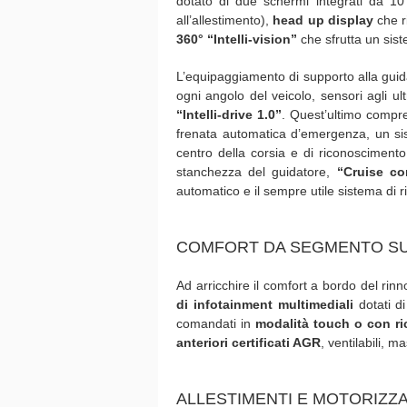
dotato di due schermi integrati da 10
all’allestimento),
head up display
che r
360° “Intelli-vision”
che sfrutta un sis
L’equipaggiamento di supporto alla gui
ogni angolo del veicolo, sensori agli ult
“Intelli-drive 1.0”
. Quest’ultimo compren
frenata automatica d’emergenza, un si
centro della corsia e di riconoscimento 
stanchezza del guidatore,
“Cruise co
automatico e il sempre utile sistema di r
COMFORT DA SEGMENTO S
Ad arricchire il comfort a bordo del rin
di infotainment multimediali
dotati d
comandati in
modalità touch o con r
anteriori certificati AGR
, ventilabili, m
ALLESTIMENTI E MOTORIZZA