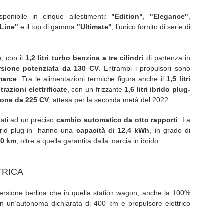
ponibile in cinque allestimenti:
"Edition"
,
"Elegance"
,
 Line"
e il top di gamma
"Ultimate"
, l’unico fornito di serie di
, con il
1,2 litri turbo benzina a tre cilindri
di partenza in
rsione potenziata da 130 CV
. Entrambi i propulsori sono
marce
. Tra le alimentazioni termiche figura anche il
1,5 litri
trazioni elettrificate
, con un frizzante
1,6 litri ibrido plug-
ione da 225 CV
, attesa per la seconda metà del 2022.
inati ad un preciso
cambio automatico da otto rapporti
. La
ybrid plug-in” hanno una
capacità di 12,4 kWh
, in grado di
50 km
, oltre a quella garantita dalla marcia in ibrido.
TRICA
versione berlina che in quella station wagon, anche la 100%
on un’autonoma dichiarata di 400 km e propulsore elettrico