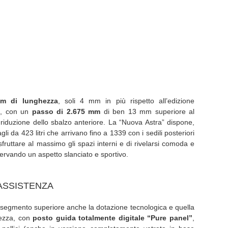
m di lunghezza
, soli 4 mm in più rispetto all’edizione
a
, con un
passo di 2.675 mm
di ben 13 mm superiore al
riduzione dello sbalzo anteriore. La “Nuova Astra” dispone,
li da 423 litri che arrivano fino a 1339 con i sedili posteriori
fruttare al massimo gli spazi interni e di rivelarsi comoda e
rvando un aspetto slanciato e sportivo.
 ASSISTENZA
i segmento superiore anche la dotazione tecnologica e quella
urezza, con
posto guida totalmente digitale “Pure panel”
,