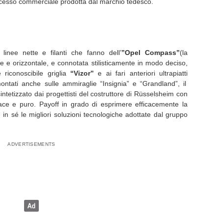
ccesso commerciale prodotta dal marchio tedesco.
 linee nette e filanti che fanno dell’
”Opel Compass”
(la
ale e orizzontale, e connotata stilisticamente in modo deciso,
iconoscibile griglia
“Vizor”
e ai fari anteriori ultrapiatti
ontati anche sulle ammiraglie “Insignia” e “Grandland”, il
ntetizzato dai progettisti del costruttore di Rüsselsheim con
e e puro. Payoff in grado di esprimere efficacemente la
e in sé le migliori soluzioni tecnologiche adottate dal gruppo