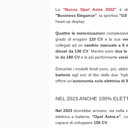
La
“Nuova Opel Astra 2022”
è dis
"Business Elegance"
, la sportiva
"GS
head-up display.
Quattro le motorizzazioni
complessive
grado di erogare
110 CV
e la sua
ve
collegati ad un
cambio manuale a 6 
diesel da 130 CV
. Mentre sono
due le 
in da 180 CV
e la più performante
vers
Entrambi i modelli ibridi sono, poi, abb
batterie
agli ioni di litio delle due “h
offrire un’
autonomia solo elettrica di 
NEL 2023 ANCHE 100% ELET
Nel 2023
dovrebbe arrivare, sia nella 
elettrica a batteria,
“Opel Astra-e"
, c
capace di sviluppare
156 CV
.