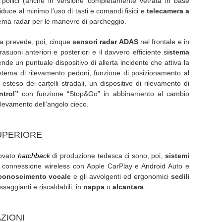
 pollici (anche in versione completamente vetrata in base
iduce al minimo l’uso di tasti e comandi fisici e
telecamera a
tema radar per le manovre di parcheggio.
da prevede, poi, cinque
sensori radar ADAS
nel frontale e in
rasuoni anteriori e posteriori e il davvero efficiente s
istema
de un puntuale dispositivo di allerta incidente che attiva la
stema di rilevamento pedoni, funzione di posizionamento al
esteso dei cartelli stradali, un dispositivo di rilevamento di
ntrol”
con funzione “Stop&Go” in abbinamento al cambio
ilevamento dell’angolo cieco.
UPERIORE
novato
hatchback
di produzione tedesca ci sono, poi,
sistemi
i connessione wireless con Apple CarPlay e Android Auto e
iconoscimento vocale
e gli avvolgenti ed ergonomici
sedili
assaggianti e riscaldabili, in
nappa
o
alcantara
.
ZIONI