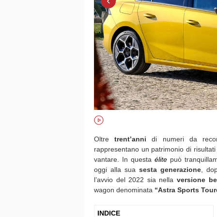
‹
Oltre
trent’anni
di numeri da rec
rappresentano un patrimonio di risultat
vantare. In questa
élite
può tranquillam
oggi alla sua
sesta generazione
, do
l’avvio del 2022 sia nella
versione be
wagon denominata
“Astra Sports Tour
INDICE