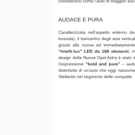
considerarsi come l’auto di maggior su
AUDACE E PURA
Caratterizzata nell’aspetto esterno da
bussola), il baricentro degli assi vertic
grazie alla nuova ed immediatamente r
“Intelli-lux” LED da 168 elementi
, m
design della Nuova Opel Astra è stato si
l’espressione
“bold and pure”
– audac
distintività di un’auto che oggi riassum
Stellantis nel segmento delle compatte.