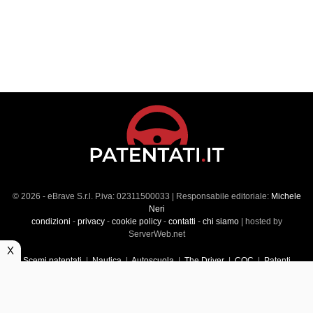
© 2026 - eBrave S.r.l. P.iva: 02311500033 | Responsabile editoriale:
Michele
Neri
condizioni
-
privacy
-
cookie policy
-
contatti
-
chi siamo
| hosted by
ServerWeb.net
X
Scemi patentati
|
Nautica
|
Autoscuola
|
The Driver
|
CQC
|
Patenti
Superiori
|
Market
|
Veicoli commerciali
|
Führerscheintest