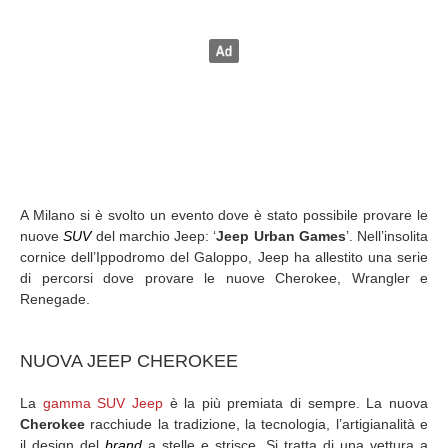
A Milano si è svolto un evento dove è stato possibile provare le
nuove
SUV
del marchio Jeep: ‘
Jeep Urban Games
’. Nell’insolita
cornice dell’Ippodromo del Galoppo, Jeep ha allestito una serie
di percorsi dove provare le nuove Cherokee, Wrangler e
Renegade.
NUOVA JEEP CHEROKEE
La
gamma SUV Jeep
è la più premiata di sempre. La nuova
Cherokee
racchiude la tradizione, la tecnologia, l’artigianalità e
il design del
brand
a stelle e strisce. Si tratta di una vettura a