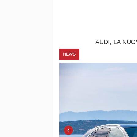
AUDI, LA NU
NEWS
‹