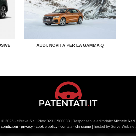
USIVE
AUDI, NOVITÀ PER LA GAMMA Q
© 2026 - eBrave S.r.l. P.iva: 02311500033 | Responsabile editoriale:
Michele Neri
condizioni
-
privacy
-
cookie policy
-
contatti
-
chi siamo
| hosted by ServerWeb.net