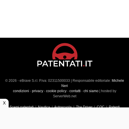
© 2026 - eBrave S.r.l. P.iva: 02311500033 | Responsabile editoriale:
Michele
Neri
condizioni
-
privacy
-
cookie policy
-
contatti
-
chi siamo
| hosted by
ServerWeb.net
X
Scemi patentati
|
Nautica
|
Autoscuola
|
The Driver
|
CQC
|
Patenti
Superiori
|
Market
|
Veicoli commerciali
|
Führerscheintest