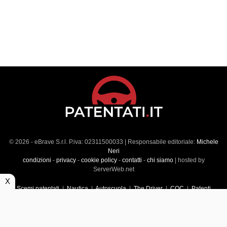
© 2026 - eBrave S.r.l. P.iva: 02311500033 | Responsabile editoriale:
Michele
Neri
condizioni
-
privacy
-
cookie policy
-
contatti
-
chi siamo
| hosted by
ServerWeb.net
X
Scemi patentati
|
Nautica
|
Autoscuola
|
The Driver
|
CQC
|
Patenti
Superiori
|
Market
|
Veicoli commerciali
|
Führerscheintest