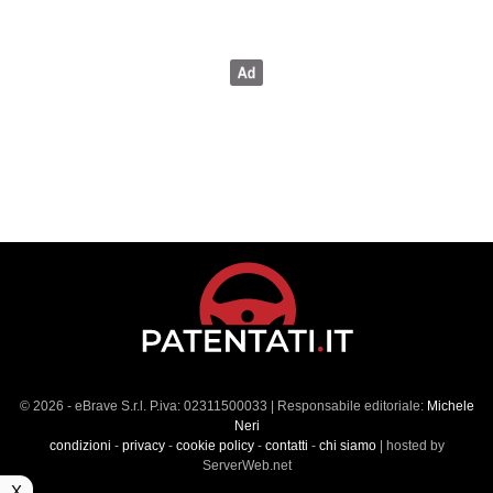
© 2026 - eBrave S.r.l. P.iva: 02311500033 | Responsabile editoriale:
Michele
Neri
condizioni
-
privacy
-
cookie policy
-
contatti
-
chi siamo
| hosted by
ServerWeb.net
X