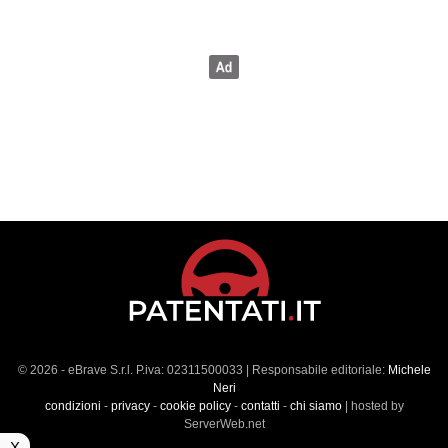
© 2026 - eBrave S.r.l. P.iva: 02311500033 | Responsabile editoriale:
Michele
Neri
condizioni
-
privacy
-
cookie policy
-
contatti
-
chi siamo
| hosted by
ServerWeb.net
X