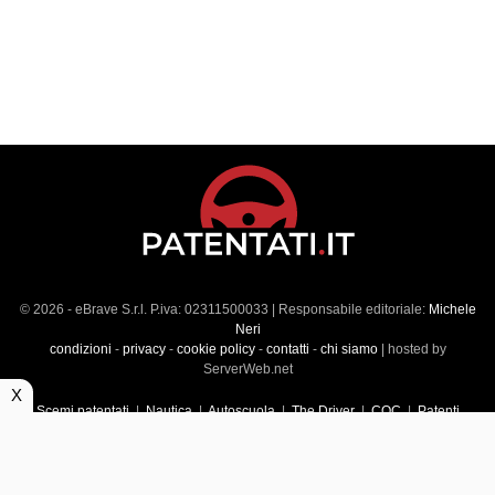
© 2026 - eBrave S.r.l. P.iva: 02311500033 | Responsabile editoriale:
Michele
Neri
condizioni
-
privacy
-
cookie policy
-
contatti
-
chi siamo
| hosted by
ServerWeb.net
X
Scemi patentati
|
Nautica
|
Autoscuola
|
The Driver
|
CQC
|
Patenti
Superiori
|
Market
|
Veicoli commerciali
|
Führerscheintest