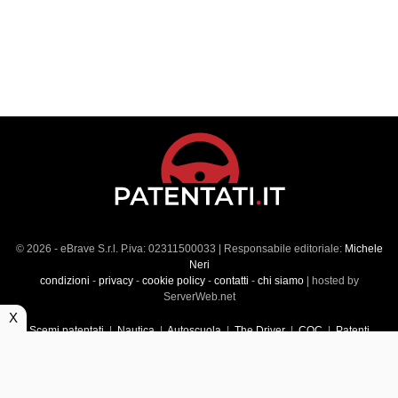
© 2026 - eBrave S.r.l. P.iva: 02311500033 | Responsabile editoriale:
Michele
Neri
condizioni
-
privacy
-
cookie policy
-
contatti
-
chi siamo
| hosted by
ServerWeb.net
X
Scemi patentati
|
Nautica
|
Autoscuola
|
The Driver
|
CQC
|
Patenti
Superiori
|
Market
|
Veicoli commerciali
|
Führerscheintest