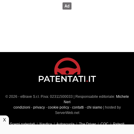
© 2026 - eBrave S.r.l. P.iva: 02311500033 | Responsabile editoriale:
Michele
Neri
condizioni
-
privacy
-
cookie policy
-
contatti
-
chi siamo
| hosted by
ServerWeb.net
X
Scemi patentati
|
Nautica
|
Autoscuola
|
The Driver
|
CQC
|
Patenti
Superiori
|
Market
|
Veicoli commerciali
|
Führerscheintest