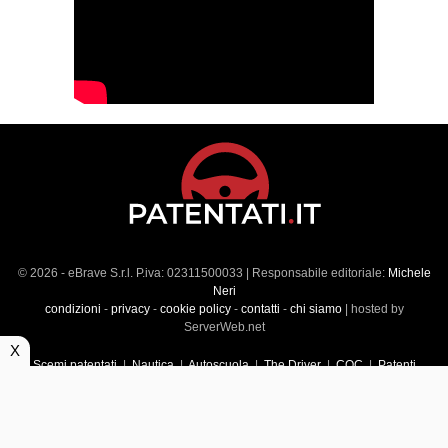
© 2026 - eBrave S.r.l. P.iva: 02311500033 | Responsabile editoriale:
Michele
Neri
condizioni
-
privacy
-
cookie policy
-
contatti
-
chi siamo
| hosted by
ServerWeb.net
X
Scemi patentati
|
Nautica
|
Autoscuola
|
The Driver
|
CQC
|
Patenti
Superiori
|
Market
|
Veicoli commerciali
|
Führerscheintest