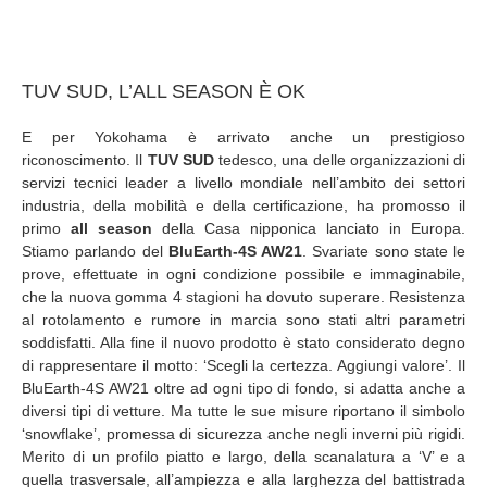
TUV SUD, L’ALL SEASON È OK
E per Yokohama è arrivato anche un prestigioso
riconoscimento. Il
TUV SUD
tedesco, una delle organizzazioni di
servizi tecnici leader a livello mondiale nell’ambito dei settori
industria, della mobilità e della certificazione, ha promosso il
primo
all season
della Casa nipponica lanciato in Europa.
Stiamo parlando del
BluEarth-4S AW21
. Svariate sono state le
prove, effettuate in ogni condizione possibile e immaginabile,
che la nuova gomma 4 stagioni ha dovuto superare. Resistenza
al rotolamento e rumore in marcia sono stati altri parametri
soddisfatti. Alla fine il nuovo prodotto è stato considerato degno
di rappresentare il motto: ‘Scegli la certezza. Aggiungi valore’. Il
BluEarth-4S AW21 oltre ad ogni tipo di fondo, si adatta anche a
diversi tipi di vetture. Ma tutte le sue misure riportano il simbolo
‘snowflake’, promessa di sicurezza anche negli inverni più rigidi.
Merito di un profilo piatto e largo, della scanalatura a ‘V’ e a
quella trasversale, all’ampiezza e alla larghezza del battistrada