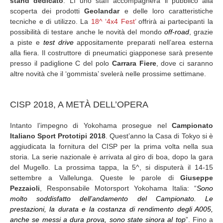
stand dedicato
. Lì uno staff accompagnerà il pubblico alla
scoperta dei prodotti
Geolandar
e delle loro caratteristiche
tecniche e di utilizzo. La
18^ ‘4x4 Fest’
offrirà ai partecipanti la
possibilità di testare anche le novità del mondo
off-road
, grazie
a piste e
test drive
appositamente preparati nell’area esterna
alla fiera. Il costruttore di pneumatici giapponese sarà presente
presso il padiglione C del polo
Carrara Fiere
, dove ci saranno
altre novità che il ‘gommista’ svelerà nelle prossime settimane.
CISP 2018, A METÀ DELL’OPERA
Intanto l’impegno di Yokohama prosegue nel
Campionato
Italiano Sport Prototipi 2018
. Quest’anno la Casa di Tokyo si è
aggiudicata la fornitura del CISP per la prima volta nella sua
storia. La serie nazionale è arrivata al giro di boa, dopo la gara
del Mugello. La prossima tappa, la 5^, si disputerà il 14-15
settembre a Vallelunga. Queste le parole di
Giuseppe
Pezzaioli
, Responsabile Motorsport Yokohama Italia: “
Sono
molto soddisfatto dell’andamento del Campionato. Le
prestazioni, la durata e la costanza di rendimento degli A005,
anche se messi a dura prova, sono state sinora al top
”. Fino a