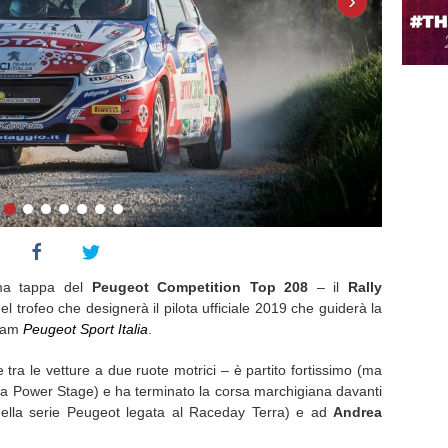
›
ima tappa del
Peugeot Competition Top 208
– il
Rally
l trofeo che designerà il pilota ufficiale 2019 che guiderà la
team
Peugeot Sport Italia
.
 tra le vetture a due ruote motrici – è partito fortissimo (ma
lla Power Stage) e ha terminato la corsa marchigiana davanti
della serie Peugeot legata al Raceday Terra) e ad
Andrea