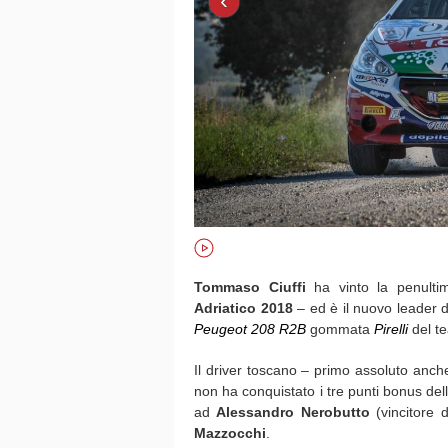
‹
Tommaso Ciuffi
ha vinto la penult
Adriatico 2018
– ed è il nuovo leader de
Peugeot 208 R2B
gommata
Pirelli
del 
Il driver toscano – primo assoluto anche
non ha conquistato i tre punti bonus de
ad
Alessandro Nerobutto
(vincitore 
Mazzocchi
.