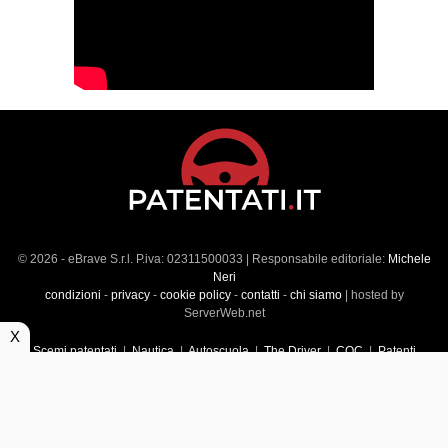
© 2026 - eBrave S.r.l. P.iva: 02311500033 | Responsabile editoriale:
Michele
Neri
condizioni
-
privacy
-
cookie policy
-
contatti
-
chi siamo
| hosted by
ServerWeb.net
X
Scemi patentati
|
Nautica
|
Autoscuola
|
The Driver
|
CQC
|
Patenti
Superiori
|
Market
|
Veicoli commerciali
|
Führerscheintest