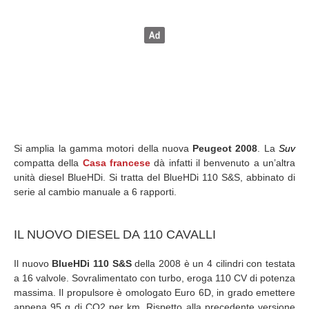
Si amplia la gamma motori della nuova
Peugeot 2008
. La
Suv
compatta della
Casa francese
dà infatti il benvenuto a un’altra
unità diesel BlueHDi. Si tratta del BlueHDi 110 S&S, abbinato di
serie al cambio manuale a 6 rapporti.
IL NUOVO DIESEL DA 110 CAVALLI
Il nuovo
BlueHDi 110 S&S
della 2008 è un 4 cilindri con testata
a 16 valvole. Sovralimentato con turbo, eroga 110 CV di potenza
massima. Il propulsore è omologato Euro 6D, in grado emettere
appena 95 g di CO2 per km. Rispetto alla precedente versione