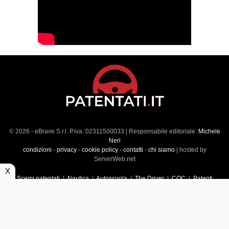
© 2026 - eBrave S.r.l. P.iva: 02311500033 | Responsabile editoriale:
Michele
Neri
condizioni
-
privacy
-
cookie policy
-
contatti
-
chi siamo
| hosted by
ServerWeb.net
X
Scemi patentati
|
Nautica
|
Autoscuola
|
The Driver
|
CQC
|
Patenti
Superiori
|
Market
|
Veicoli commerciali
|
Führerscheintest