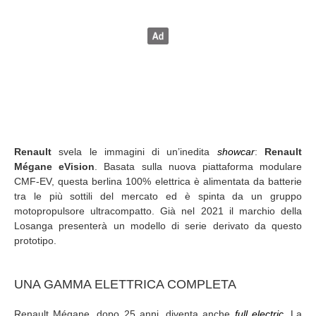
Renault
svela le immagini di un’inedita
showcar
:
Renault
Mégane eVision
. Basata sulla nuova piattaforma modulare
CMF-EV, questa berlina 100% elettrica è alimentata da batterie
tra le più sottili del mercato ed è spinta da un gruppo
motopropulsore ultracompatto. Già nel 2021 il marchio della
Losanga presenterà un modello di serie derivato da questo
prototipo.
UNA GAMMA ELETTRICA COMPLETA
Renault Mégane, dopo 25 anni, diventa anche
full electric.
La