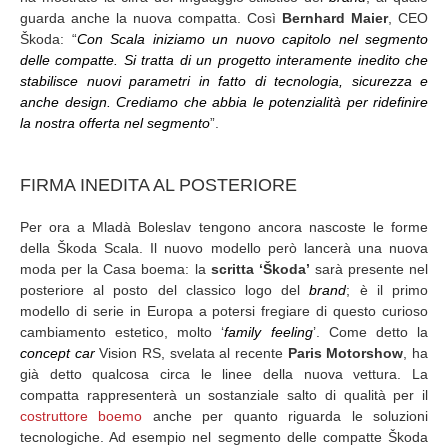
guarda anche la nuova compatta. Così
Bernhard Maier
, CEO
Škoda: “
Con Scala iniziamo un nuovo capitolo nel segmento
delle compatte. Si tratta di un progetto interamente inedito che
stabilisce nuovi parametri in fatto di tecnologia, sicurezza e
anche design. Crediamo che abbia le potenzialità per ridefinire
la nostra offerta nel segmento
”.
FIRMA INEDITA AL POSTERIORE
Per ora a Mladà Boleslav tengono ancora nascoste le forme
della Škoda Scala. Il nuovo modello però lancerà una nuova
moda per la Casa boema: la
scritta ‘Škoda’
sarà presente nel
posteriore al posto del classico logo del
brand
; è il primo
modello di serie in Europa a potersi fregiare di questo curioso
cambiamento estetico, molto ‘
family feeling
’. Come detto la
concept car
Vision RS, svelata al recente
Paris Motorshow
, ha
già detto qualcosa circa le linee della nuova vettura. La
compatta rappresenterà un sostanziale salto di qualità per il
costruttore boemo
anche per quanto riguarda le soluzioni
tecnologiche. Ad esempio nel segmento delle compatte Škoda