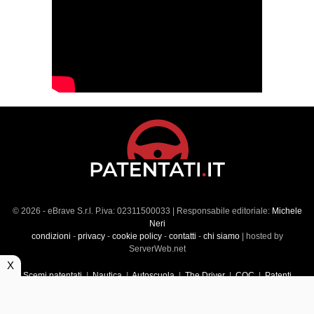
© 2026 - eBrave S.r.l. P.iva: 02311500033 | Responsabile editoriale:
Michele
Neri
condizioni
-
privacy
-
cookie policy
-
contatti
-
chi siamo
| hosted by
ServerWeb.net
X
Scemi patentati
|
Nautica
|
Autoscuola
|
The Driver
|
CQC
|
Patenti
Superiori
|
Market
|
Veicoli commerciali
|
Führerscheintest