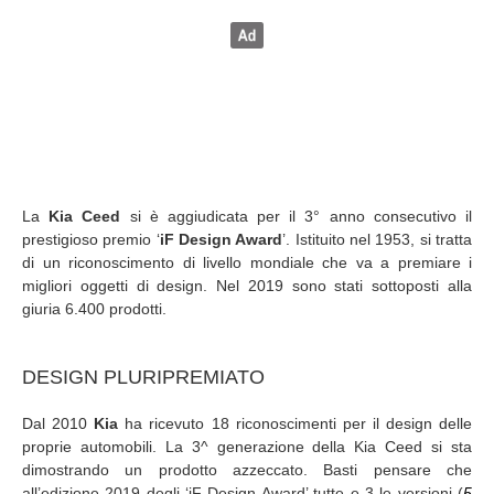
La
Kia Ceed
si è aggiudicata per il 3° anno consecutivo il
prestigioso premio ‘
iF Design Award
’. Istituito nel 1953, si tratta
di un riconoscimento di livello mondiale che va a premiare i
migliori oggetti di design. Nel 2019 sono stati sottoposti alla
giuria 6.400 prodotti.
DESIGN PLURIPREMIATO
Dal 2010
Kia
ha ricevuto 18 riconoscimenti per il design delle
proprie automobili. La 3^ generazione della Kia Ceed si sta
dimostrando un prodotto azzeccato. Basti pensare che
all’edizione 2019 degli ‘iF Design Award’ tutte e 3 le versioni (
5