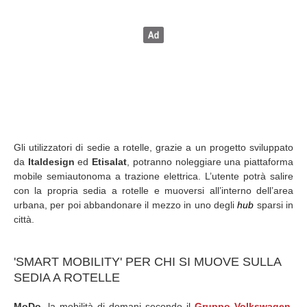
Gli utilizzatori di sedie a rotelle, grazie a un progetto sviluppato
da
Italdesign
ed
Etisalat
, potranno noleggiare una piattaforma
mobile semiautonoma a trazione elettrica. L’utente potrà salire
con la propria sedia a rotelle e muoversi all’interno dell’area
urbana, per poi abbandonare il mezzo in uno degli
hub
sparsi in
città.
'SMART MOBILITY' PER CHI SI MUOVE SULLA
SEDIA A ROTELLE
MoDo
, la mobilità di domani secondo il
Gruppo Volkswagen
,