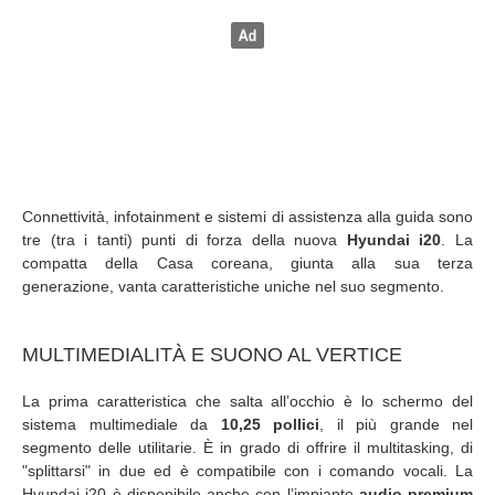
Connettività, infotainment e sistemi di assistenza alla guida sono
tre (tra i tanti) punti di forza della nuova
Hyundai i20
. La
compatta della Casa coreana, giunta alla sua terza
generazione, vanta caratteristiche uniche nel suo segmento.
MULTIMEDIALITÀ E SUONO AL VERTICE
La prima caratteristica che salta all’occhio è lo schermo del
sistema multimediale da
10,25 pollici
, il più grande nel
segmento delle utilitarie. È in grado di offrire il multitasking, di
"splittarsi" in due ed è compatibile con i comando vocali. La
Hyundai i20 è disponibile anche con l’impianto
audio
premium