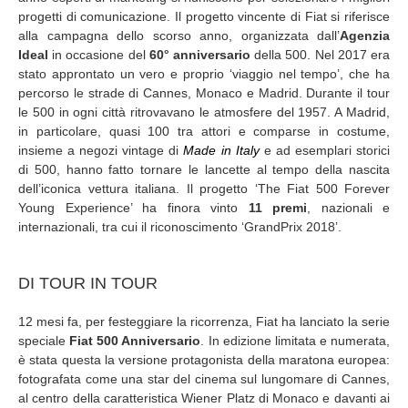
progetti di comunicazione. Il progetto vincente di Fiat si riferisce
alla campagna dello scorso anno, organizzata dall’
Agenzia
Ideal
in occasione del
60° anniversario
della 500. Nel 2017 era
stato approntato un vero e proprio ‘viaggio nel tempo’, che ha
percorso le strade di Cannes, Monaco e Madrid. Durante il tour
le 500 in ogni città ritrovavano le atmosfere del 1957. A Madrid,
in particolare, quasi 100 tra attori e comparse in costume,
insieme a negozi vintage di
Made in Italy
e ad esemplari storici
di 500, hanno fatto tornare le lancette al tempo della nascita
dell’iconica vettura italiana. Il progetto ‘The Fiat 500 Forever
Young Experience’ ha finora vinto
11 premi
, nazionali e
internazionali, tra cui il riconoscimento ‘GrandPrix 2018’.
DI TOUR IN TOUR
12 mesi fa, per festeggiare la ricorrenza, Fiat ha lanciato la serie
speciale
Fiat 500 Anniversario
. In edizione limitata e numerata,
è stata questa la versione protagonista della maratona europea:
fotografata come una star del cinema sul lungomare di Cannes,
al centro della caratteristica Wiener Platz di Monaco e davanti ai