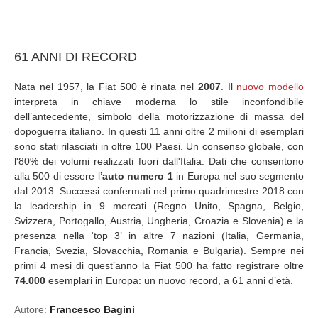
61 ANNI DI RECORD
Nata nel 1957, la Fiat 500 è rinata nel
2007
. Il
nuovo modello
interpreta in chiave moderna lo stile inconfondibile
dell’antecedente, simbolo della motorizzazione di massa del
dopoguerra italiano. In questi 11 anni oltre 2 milioni di esemplari
sono stati rilasciati in oltre 100 Paesi. Un consenso globale, con
l'80% dei volumi realizzati fuori dall'Italia. Dati che consentono
alla 500 di essere l’
auto numero 1
in Europa nel suo segmento
dal 2013. Successi confermati nel primo quadrimestre 2018 con
la leadership in 9 mercati (Regno Unito, Spagna, Belgio,
Svizzera, Portogallo, Austria, Ungheria, Croazia e Slovenia) e la
presenza nella ‘top 3’ in altre 7 nazioni (Italia, Germania,
Francia, Svezia, Slovacchia, Romania e Bulgaria). Sempre nei
primi 4 mesi di quest’anno la Fiat 500 ha fatto registrare oltre
74.000
esemplari in Europa: un nuovo record, a 61 anni d’età.
Autore:
Francesco Bagini