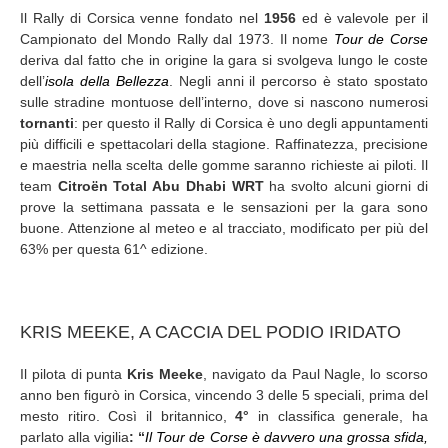
Il Rally di Corsica venne fondato nel
1956
ed è valevole per il
Campionato del Mondo Rally dal 1973. Il nome
Tour de Corse
deriva dal fatto che in origine la gara si svolgeva lungo le coste
dell’
isola della Bellezza
. Negli anni il percorso è stato spostato
sulle stradine montuose dell’interno, dove si nascono numerosi
tornanti
: per questo il Rally di Corsica è uno degli appuntamenti
più difficili e spettacolari della stagione. Raffinatezza, precisione
e maestria nella scelta delle gomme saranno richieste ai piloti. Il
team
Citroën Total Abu Dhabi WRT
ha svolto alcuni giorni di
prove la settimana passata e le sensazioni per la gara sono
buone. Attenzione al meteo e al tracciato, modificato per più del
63% per questa 61^ edizione.
KRIS MEEKE, A CACCIA DEL PODIO IRIDATO
Il pilota di punta
Kris Meeke
, navigato da Paul Nagle, lo scorso
anno ben figurò in Corsica, vincendo 3 delle 5 speciali, prima del
mesto ritiro. Così il britannico,
4°
in classifica generale, ha
parlato alla vigilia
: “
Il Tour de Corse è davvero una grossa sfida,