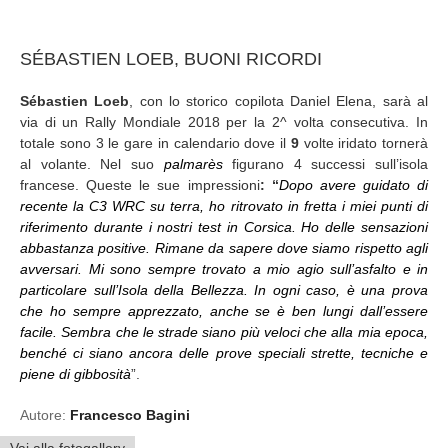
SÉBASTIEN LOEB, BUONI RICORDI
Sébastien Loeb
, con lo storico copilota Daniel Elena, sarà al
via di un Rally Mondiale 2018 per la 2^ volta consecutiva. In
totale sono 3 le gare in calendario dove il
9
volte iridato tornerà
al volante. Nel suo
palmarès
figurano 4 successi sull’isola
francese. Queste le sue impressioni
: “
Dopo avere guidato di
recente la C3 WRC su terra, ho ritrovato in fretta i miei punti di
riferimento durante i nostri test in Corsica. Ho delle sensazioni
abbastanza positive. Rimane da sapere dove siamo rispetto agli
avversari. Mi sono sempre trovato a mio agio sull’asfalto e in
particolare sull’Isola della Bellezza. In ogni caso, è una prova
che ho sempre apprezzato, anche se è ben lungi dall’essere
facile. Sembra che le strade siano più veloci che alla mia epoca,
benché ci siano ancora delle prove speciali strette, tecniche e
piene di gibbosità
”.
Autore:
Francesco Bagini
Vai alla fotogallery