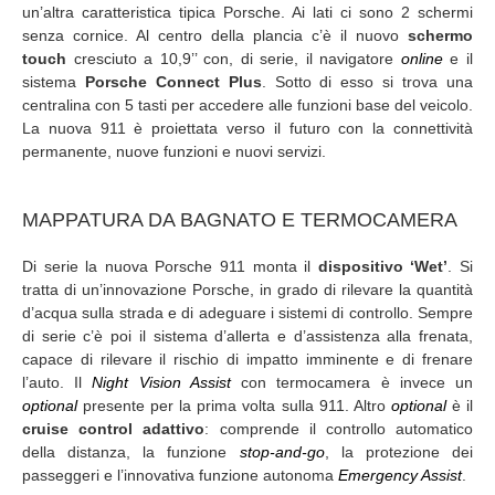
un’altra caratteristica tipica Porsche. Ai lati ci sono 2 schermi
senza cornice. Al centro della plancia c’è il nuovo
schermo
touch
cresciuto a 10,9’’ con, di serie, il navigatore
online
e il
sistema
Porsche Connect Plus
. Sotto di esso si trova una
centralina con 5 tasti per accedere alle funzioni base del veicolo.
La nuova 911 è proiettata verso il futuro con la connettività
permanente, nuove funzioni e nuovi servizi.
MAPPATURA DA BAGNATO E TERMOCAMERA
Di serie la nuova Porsche 911 monta il
dispositivo ‘Wet’
. Si
tratta di un’innovazione Porsche, in grado di rilevare la quantità
d’acqua sulla strada e di adeguare i sistemi di controllo. Sempre
di serie c’è poi il sistema d’allerta e d’assistenza alla frenata,
capace di rilevare il rischio di impatto imminente e di frenare
l’auto. Il
Night Vision Assist
con termocamera è invece un
optional
presente per la prima volta sulla 911. Altro
optional
è il
cruise control adattivo
: comprende il controllo automatico
della distanza, la funzione
stop-and-go
, la protezione dei
passeggeri e l’innovativa funzione autonoma
Emergency Assist
.