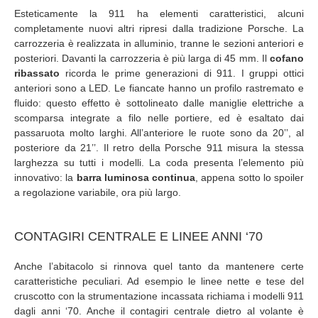
Esteticamente la 911 ha elementi caratteristici, alcuni
completamente nuovi altri ripresi dalla tradizione Porsche. La
carrozzeria è realizzata in alluminio, tranne le sezioni anteriori e
posteriori. Davanti la carrozzeria è più larga di 45 mm. Il
cofano
ribassato
ricorda le prime generazioni di 911. I gruppi ottici
anteriori sono a LED. Le fiancate hanno un profilo rastremato e
fluido: questo effetto è sottolineato dalle maniglie elettriche a
scomparsa integrate a filo nelle portiere, ed è esaltato dai
passaruota molto larghi. All’anteriore le ruote sono da 20’’, al
posteriore da 21’’. Il retro della Porsche 911 misura la stessa
larghezza su tutti i modelli. La coda presenta l’elemento più
innovativo: la
barra luminosa continua
, appena sotto lo spoiler
a regolazione variabile, ora più largo.
CONTAGIRI CENTRALE E LINEE ANNI ‘70
Anche l’abitacolo si rinnova quel tanto da mantenere certe
caratteristiche peculiari. Ad esempio le linee nette e tese del
cruscotto con la strumentazione incassata richiama i modelli 911
dagli anni ‘70. Anche il contagiri centrale dietro al volante è