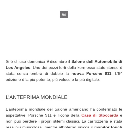
Si è chiuso domenica 9 dicembre il
Salone dell’Automobile di
Los Angeles
. Uno dei pezzi forti della kermesse statunitense è
stata senza ombra di dubbio la
nuova Porsche 911
. L’8^
edizione è la più potente, più veloce e la più digitale.
L’ANTEPRIMA MONDIALE
L’anteprima mondiale del Salone americano ha confermato le
aspettative. Porsche 911 è l’icona della
Casa di Stoccarda
e
non può perdere i propri stilemi classici. La carrozzeria è stata
resa più muscolosa, mentre all’interno spicca il
monitor touch