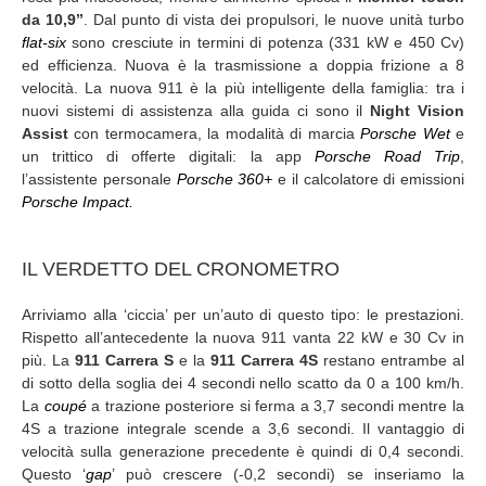
da 10,9’’
. Dal punto di vista dei propulsori, le nuove unità turbo
flat-six
sono cresciute in termini di potenza (331 kW e 450 Cv)
ed efficienza. Nuova è la trasmissione a doppia frizione a 8
velocità. La nuova 911 è la più intelligente della famiglia: tra i
nuovi sistemi di assistenza alla guida ci sono il
Night Vision
Assist
con termocamera, la modalità di marcia
Porsche Wet
e
un trittico di offerte digitali: la app
Porsche Road Trip
,
l’assistente personale
Porsche 360+
e il calcolatore di emissioni
Porsche Impact.
IL VERDETTO DEL CRONOMETRO
Arriviamo alla ‘ciccia’ per un’auto di questo tipo: le prestazioni.
Rispetto all’antecedente la nuova 911 vanta 22 kW e 30 Cv in
più. La
911 Carrera S
e la
911 Carrera 4S
restano entrambe al
di sotto della soglia dei 4 secondi nello scatto da 0 a 100 km/h.
La
coupé
a trazione posteriore si ferma a 3,7 secondi mentre la
4S a trazione integrale scende a 3,6 secondi. Il vantaggio di
velocità sulla generazione precedente è quindi di 0,4 secondi.
Questo ‘
gap
’ può crescere (-0,2 secondi) se inseriamo la