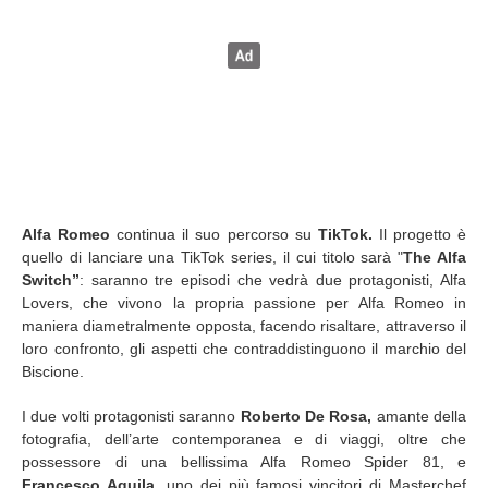
Alfa Romeo
continua il suo percorso su
TikTok.
Il progetto è
quello di lanciare una TikTok series, il cui titolo sarà "
The Alfa
Switch”
: saranno tre episodi che vedrà due protagonisti, Alfa
Lovers, che vivono la propria passione per Alfa Romeo in
maniera diametralmente opposta, facendo risaltare, attraverso il
loro confronto, gli aspetti che contraddistinguono il marchio del
Biscione.
I due volti protagonisti saranno
Roberto De Rosa,
amante della
fotografia, dell’arte contemporanea e di viaggi, oltre che
possessore di una bellissima Alfa Romeo Spider 81, e
Francesco Aquila,
uno dei più famosi vincitori di Masterchef