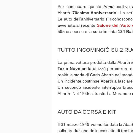
Per continuare questo
trend
positivo
Abarth ‘
70esimo Anniversario
’. La se
Le auto dell’anniversario si riconoscono 
avvenuta al recente
Salone dell’Auto 
595 esseesse e la serie limitata
124 Ral
TUTTO INCOMINCIÒ SU 2 R
La prima vettura prodotta dalla Abarth 
Tazio Nuvolari
la utilizzò per correre 
realtà la storia di Carlo Abarth nel mond
Un incidente costrinse Abarth a lasciar
Un secondo incidente interruppe brus
Abarth. Nel 1945 si trasferì a Merano e div
AUTO DA CORSA E KIT
Il 31 marzo 1949 venne fondata la Abart
sulla produzione delle cassette di trasfo