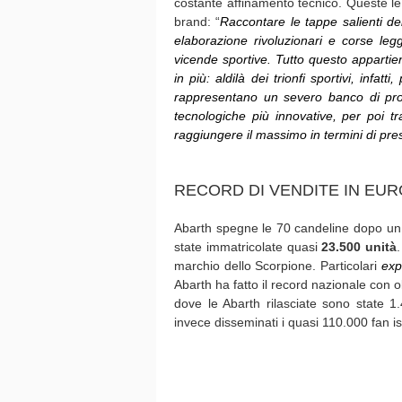
costante affinamento tecnico. Queste le
brand: “
Raccontare le tappe salienti de
elaborazione rivoluzionari e corse le
vicende sportive. Tutto questo appartie
in più: aldilà dei trionfi sportivi, infat
rappresentano un severo banco di prov
tecnologiche più innovative, per poi tra
raggiungere il massimo in termini di presta
RECORD DI VENDITE IN EU
Abarth spegne le 70 candeline dopo un 
state immatricolate quasi
23.500 unità
marchio dello Scorpione. Particolari
exp
Abarth ha fatto il record nazionale con 
dove le Abarth rilasciate sono state 
invece disseminati i quasi 110.000 fan isc