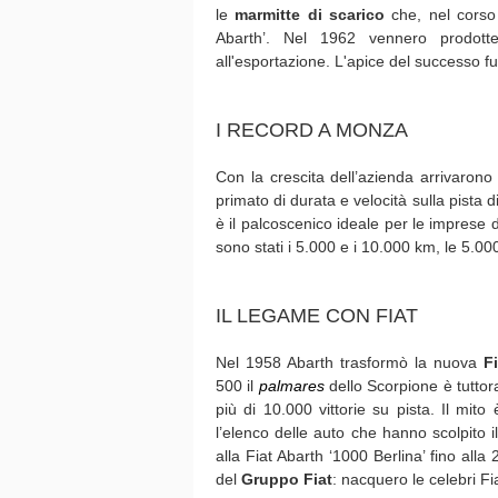
le
marmitte di scarico
che, nel corso 
Abarth’. Nel 1962 vennero prodott
all'esportazione. L'apice del successo fu r
I RECORD A MONZA
Con la crescita dell’azienda arrivarono
primato di durata e velocità sulla pist
è il palcoscenico ideale per le imprese d
sono stati i 5.000 e i 10.000 km, le 5.00
IL LEGAME CON FIAT
Nel 1958 Abarth trasformò la nuova
F
500 il
palmares
dello Scorpione è tuttor
più di 10.000 vittorie su pista. Il mit
l’elenco delle auto che hanno scolpito 
alla Fiat Abarth ‘1000 Berlina’ fino alla 
del
Gruppo Fiat
: nacquero le celebri F