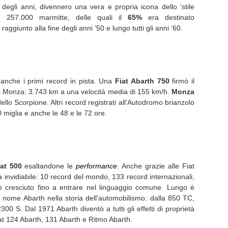
degli anni, divennero una vera e propria icona dello ‘stile
e 257.000 marmitte, delle quali il
65%
era destinato
aggiunto alla fine degli anni ‘50 e lungo tutti gli anni ‘60.
 anche i primi record in pista. Una
Fiat Abarth 750
firmò il
a di Monza: 3.743 km a una velocità media di 155 km/h.
Monza
ello Scorpione. Altri record registrati all’Autodromo brianzolo
0 miglia e anche le 48 e le 72 ore.
iat 500
esaltandone le
performance
. Anche grazie alle Fiat
a invidiabile: 10 record del mondo, 133 record internazionali,
o è cresciuto fino a entrare nel linguaggio comune. Lungo è
il nome Abarth nella storia dell'automobilismo: dalla 850 TC,
2300 S. Dal 1971 Abarth diventò a tutti gli effetti di proprietà
iat 124 Abarth, 131 Abarth e Ritmo Abarth.