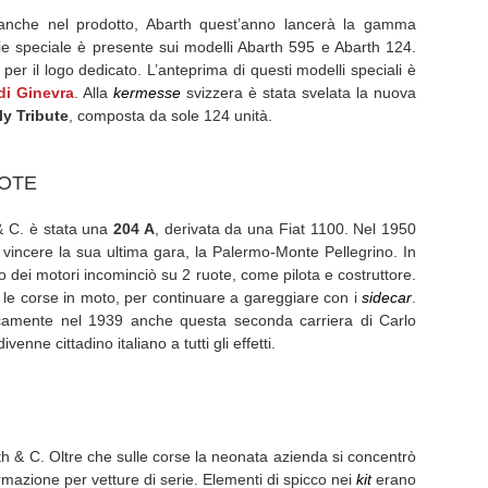
 anche nel prodotto, Abarth quest’anno lancerà la gamma
rie speciale è presente sui modelli Abarth 595 e Abarth 124.
per il logo dedicato. L’anteprima di questi modelli speciali è
di Ginevra
. Alla
kermesse
svizzera è stata svelata la nuova
ly Tribute
, composta da sole 124 unità.
UOTE
& C. è stata una
204 A
, derivata da una Fiat 1100. Nel 1950
e vincere la sua ultima gara, la Palermo-Monte Pellegrino. In
o dei motori incominciò su 2 ruote, come pilota e costruttore.
e le corse in moto, per continuare a gareggiare con i
sidecar
.
camente nel 1939 anche questa seconda carriera di Carlo
enne cittadino italiano a tutti gli effetti.
h & C. Oltre che sulle corse la neonata azienda si concentrò
rmazione per vetture di serie. Elementi di spicco nei
kit
erano