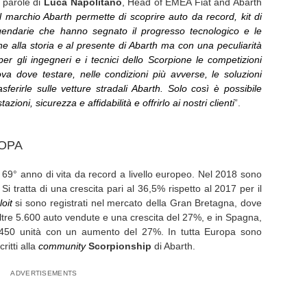
 parole di
Luca Napolitano
, Head of EMEA Fiat and Abarth
l marchio Abarth permette di scoprire auto da record, kit di
ggendarie che hanno segnato il progresso tecnologico e le
ne alla storia e al presente di Abarth ma con una peculiarità
ti, per gli ingegneri e i tecnici dello Scorpione le competizioni
a dove testare, nelle condizioni più avverse, le soluzioni
sferirle sulle vetture stradali Abarth. Solo così è possibile
zioni, sicurezza e affidabilità e offrirlo ai nostri clienti
”.
ROPA
69° anno di vita da record a livello europeo. Nel 2018 sono
. Si tratta di una crescita pari al 36,5% rispetto al 2017 per il
loit
si sono registrati nel mercato della Gran Bretagna, dove
oltre 5.600 auto vendute e una crescita del 27%, e in Spagna,
1.450 unità con un aumento del 27%. In tutta Europa sono
ritti alla
community
Scorpionship
di Abarth.