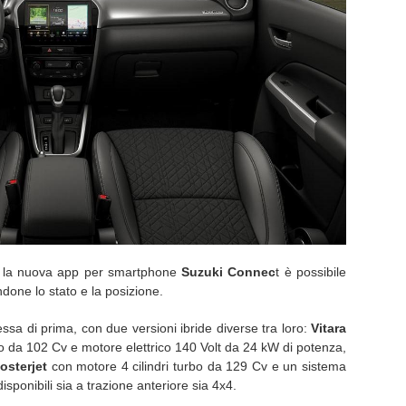
on la nuova app per smartphone
Suzuki
Connec
t è possibile
ndone lo stato e la posizione.
ssa di prima, con due versioni ibride diverse tra loro:
Vitara
to da 102 Cv e motore elettrico 140 Volt da 24 kW di potenza,
osterjet
con motore 4 cilindri turbo da 129 Cv e un sistema
isponibili sia a trazione anteriore sia 4x4.