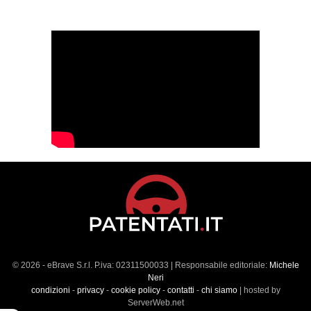
© 2026 - eBrave S.r.l. P.iva: 02311500033 | Responsabile editoriale:
Michele
Neri
condizioni
-
privacy
-
cookie policy
-
contatti
-
chi siamo
| hosted by
ServerWeb.net