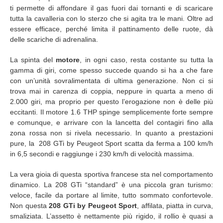
ti permette di affondare il gas fuori dai tornanti e di scaricare
tutta la cavalleria con lo sterzo che si agita tra le mani. Oltre ad
essere efficace, perché limita il pattinamento delle ruote, dà
delle scariche di adrenalina.
La spinta del
motore
, in ogni caso, resta costante su tutta la
gamma di giri, come spesso succede quando si ha a che fare
con un’unità sovralimentata di ultima generazione. Non ci si
trova mai in carenza di coppia, neppure in quarta a meno di
2.000 giri, ma proprio per questo l’erogazione non è delle più
eccitanti. Il motore 1.6 THP spinge semplicemente forte sempre
e comunque, e arrivare con la lancetta del contagiri fino alla
zona rossa non si rivela necessario. In quanto a prestazioni
pure, la 208 GTi by Peugeot Sport scatta da ferma a 100 km/h
in 6,5 secondi e raggiunge i 230 km/h di velocità massima.
La vera gioia di questa sportiva francese sta nel comportamento
dinamico. La 208 GTi “standard” è una piccola gran turismo:
veloce, facile da portare al limite, tutto sommato confortevole.
Non questa
208 GTi by Peugeot Sport
, affilata, piatta in curva,
smaliziata. L’assetto è nettamente più rigido, il rollio è quasi a