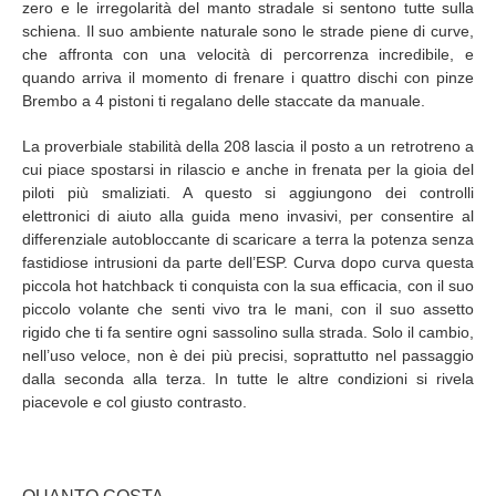
zero e le irregolarità del manto stradale si sentono tutte sulla
schiena. Il suo ambiente naturale sono le strade piene di curve,
che affronta con una velocità di percorrenza incredibile, e
quando arriva il momento di frenare i quattro dischi con pinze
Brembo a 4 pistoni ti regalano delle staccate da manuale.
La proverbiale stabilità della 208 lascia il posto a un retrotreno a
cui piace spostarsi in rilascio e anche in frenata per la gioia del
piloti più smaliziati. A questo si aggiungono dei controlli
elettronici di aiuto alla guida meno invasivi, per consentire al
differenziale autobloccante di scaricare a terra la potenza senza
fastidiose intrusioni da parte dell’ESP. Curva dopo curva questa
piccola hot hatchback ti conquista con la sua efficacia, con il suo
piccolo volante che senti vivo tra le mani, con il suo assetto
rigido che ti fa sentire ogni sassolino sulla strada. Solo il cambio,
nell’uso veloce, non è dei più precisi, soprattutto nel passaggio
dalla seconda alla terza. In tutte le altre condizioni si rivela
piacevole e col giusto contrasto.