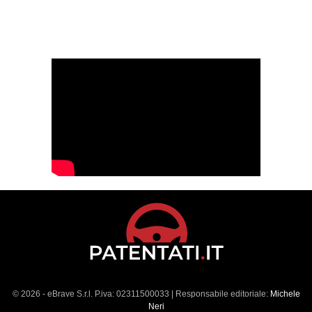
© 2026 - eBrave S.r.l. P.iva: 02311500033 | Responsabile editoriale:
Michele
Neri