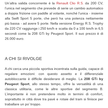
Un’altra valida concorrente è la
Renault Clio R.S.
da 200 CV,
l’unica nel segmento che prevede di serie un cambio automatico
a doppia frizione con paddle al volante, nonché l’unica - insieme
alla Swift Sport 5 porte, che però ha una potenza nettamente
più bassa - ad avere 5 porte. Nella versione Energy R.S. Trophy
da 220 CV raggiunge i 250 km/h e scatta da 0 a 100 km/h in 6,5
secondi come la 208 GTi by Peugeot Sport. Il suo prezzo è di
26.000 euro.
A CHI SI RIVOLGE
A chi cerca una piccola sportiva incentrata sulla guida, capace di
regalare emozioni: con questo assetto e il differenziale
autobloccante è difficile desiderare di meglio. La
208 GTi by
Peugeot Sport
, allo stesso tempo, offre la versatilità di una
classica utilitaria, come le altre sportive del segmento B.
L’importante è non pretendere molto in termini di comfort,
soprattutto in città dove tra pavé e rotaie del tram si finisce per
traballare un po’ troppo.