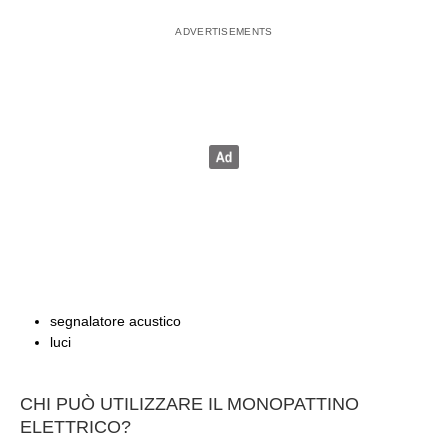
segnalatore acustico
luci
CHI PUÒ UTILIZZARE IL MONOPATTINO
ELETTRICO?