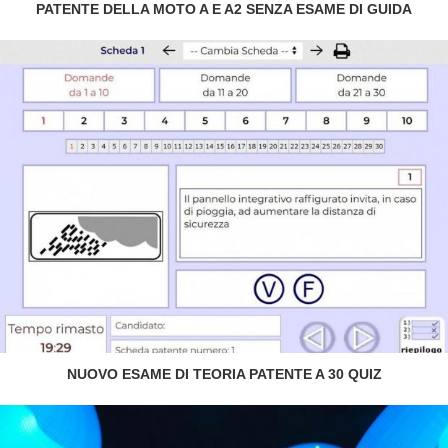
PATENTE DELLA MOTO A E A2 SENZA ESAME DI GUIDA
NUOVO ESAME DI TEORIA PATENTE A 30 QUIZ