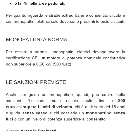
6 km/h nelle aree pedonali.
Per quanto riguarda le strade extraurbane è consentito circolare
con monopattini elettrici solo dove sono presenti le piste ciclabili.
MONOPATTINI A NORMA
Per essere a norma i monopattini elettrici devono avere la
certificazione CE, un motore di potenza nominale continuativa
non superiore a 0,50 kW (500 watt).
LE SANZIONI PREVISTE
Anche chi guida un monopattino, quindi, può subire delle
sanzioni. Rischiano multe rischia multe fino a
800
euro
chi
supera i limiti di velocità
, chi è al di sotto dei 18 anni
e guida
senza casco
e chi possiede un
monopattino senza
luci
o con un livello di potenza superiore al consentito.
Autore:
Antonio Rubinetti