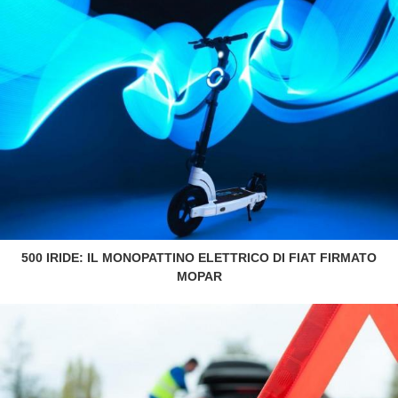
500 IRIDE: IL MONOPATTINO ELETTRICO DI FIAT FIRMATO
MOPAR