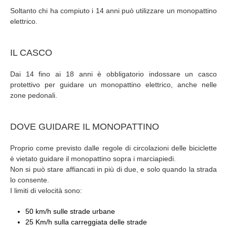
Soltanto chi ha compiuto i 14 anni può utilizzare un monopattino
elettrico.
IL CASCO
Dai 14 fino ai 18 anni è obbligatorio indossare un casco
protettivo per guidare un monopattino elettrico, anche nelle
zone pedonali.
DOVE GUIDARE IL MONOPATTINO
Proprio come previsto dalle regole di circolazioni delle biciclette
è vietato guidare il monopattino sopra i marciapiedi.
Non si può stare affiancati in più di due, e solo quando la strada
lo consente.
I limiti di velocità sono:
50 km/h sulle strade urbane
25 Km/h sulla carreggiata delle strade