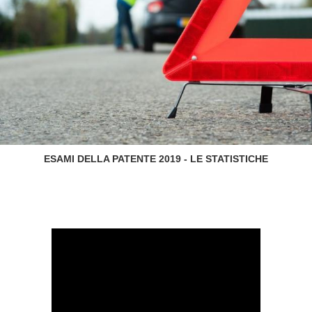
ESAMI DELLA PATENTE 2019 - LE STATISTICHE