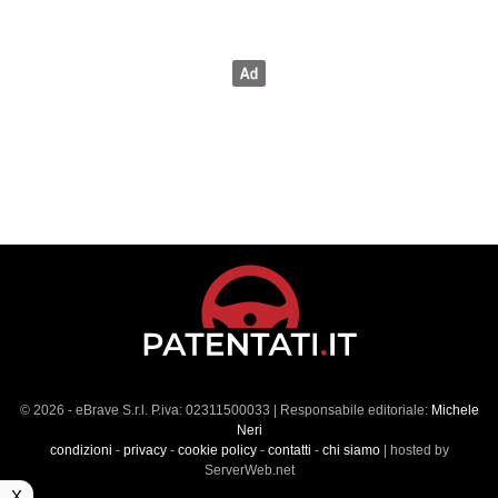
© 2026 - eBrave S.r.l. P.iva: 02311500033 | Responsabile editoriale:
Michele
Neri
condizioni
-
privacy
-
cookie policy
-
contatti
-
chi siamo
| hosted by
ServerWeb.net
X