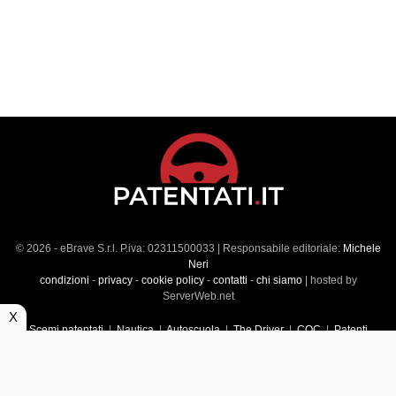
© 2026 - eBrave S.r.l. P.iva: 02311500033 | Responsabile editoriale:
Michele
Neri
condizioni
-
privacy
-
cookie policy
-
contatti
-
chi siamo
| hosted by
ServerWeb.net
X
Scemi patentati
|
Nautica
|
Autoscuola
|
The Driver
|
CQC
|
Patenti
Superiori
|
Market
|
Veicoli commerciali
|
Führerscheintest