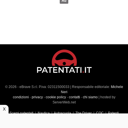
© 2026 - eBrave S.r.l. P.iva: 02311500033 | Responsabile editoriale:
Michele
Neri
condizioni
-
privacy
-
cookie policy
-
contatti
-
chi siamo
| hosted by
ServerWeb.net
X
Scemi patentati
|
Nautica
|
Autoscuola
|
The Driver
|
CQC
|
Patenti
Superiori
|
Market
|
Veicoli commerciali
|
Führerscheintest