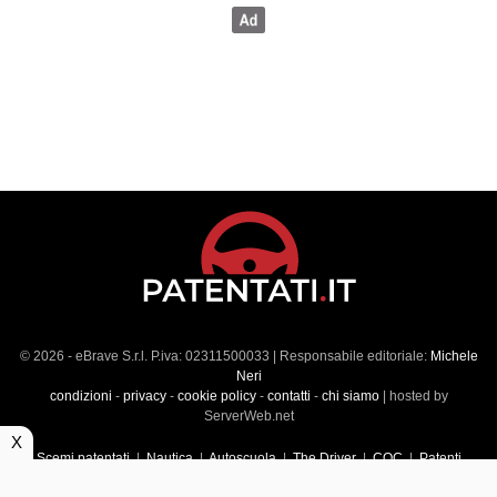
© 2026 - eBrave S.r.l. P.iva: 02311500033 | Responsabile editoriale:
Michele
Neri
condizioni
-
privacy
-
cookie policy
-
contatti
-
chi siamo
| hosted by
ServerWeb.net
X
Scemi patentati
|
Nautica
|
Autoscuola
|
The Driver
|
CQC
|
Patenti
Superiori
|
Market
|
Veicoli commerciali
|
Führerscheintest