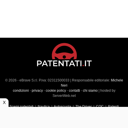
© 2026 - eBrave S.r.l. P.iva: 02311500033 | Responsabile editoriale:
Michele
Neri
condizioni
-
privacy
-
cookie policy
-
contatti
-
chi siamo
| hosted by
ServerWeb.net
X
Scemi patentati
|
Nautica
|
Autoscuola
|
The Driver
|
CQC
|
Patenti
Superiori
|
Market
|
Veicoli commerciali
|
Führerscheintest