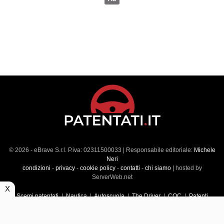
© 2026 - eBrave S.r.l. P.iva: 02311500033 | Responsabile editoriale:
Michele
Neri
condizioni
-
privacy
-
cookie policy
-
contatti
-
chi siamo
| hosted by
ServerWeb.net
X
Scemi patentati
|
Nautica
|
Autoscuola
|
The Driver
|
CQC
|
Patenti
Superiori
|
Market
|
Veicoli commerciali
|
Führerscheintest