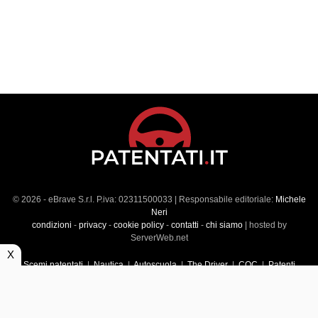
© 2026 - eBrave S.r.l. P.iva: 02311500033 | Responsabile editoriale:
Michele
Neri
condizioni
-
privacy
-
cookie policy
-
contatti
-
chi siamo
| hosted by
ServerWeb.net
X
Scemi patentati
|
Nautica
|
Autoscuola
|
The Driver
|
CQC
|
Patenti
Superiori
|
Market
|
Veicoli commerciali
|
Führerscheintest