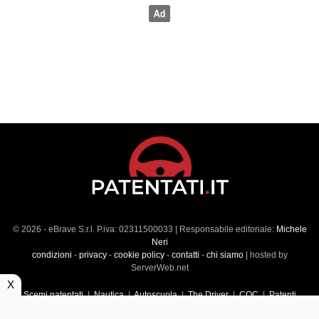
© 2026 - eBrave S.r.l. P.iva: 02311500033 | Responsabile editoriale:
Michele
Neri
condizioni
-
privacy
-
cookie policy
-
contatti
-
chi siamo
| hosted by
ServerWeb.net
X
Scemi patentati
|
Nautica
|
Autoscuola
|
The Driver
|
CQC
|
Patenti
Superiori
|
Market
|
Veicoli commerciali
|
Führerscheintest