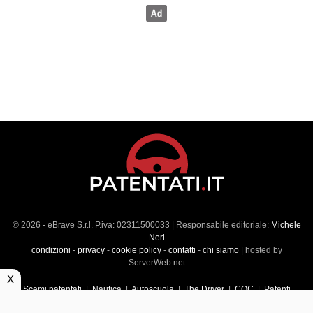
© 2026 - eBrave S.r.l. P.iva: 02311500033 | Responsabile editoriale:
Michele
Neri
condizioni
-
privacy
-
cookie policy
-
contatti
-
chi siamo
| hosted by
ServerWeb.net
X
Scemi patentati
|
Nautica
|
Autoscuola
|
The Driver
|
CQC
|
Patenti
Superiori
|
Market
|
Veicoli commerciali
|
Führerscheintest