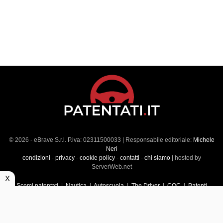
© 2026 - eBrave S.r.l. P.iva: 02311500033 | Responsabile editoriale:
Michele
Neri
condizioni
-
privacy
-
cookie policy
-
contatti
-
chi siamo
| hosted by
ServerWeb.net
X
Scemi patentati
|
Nautica
|
Autoscuola
|
The Driver
|
CQC
|
Patenti
Superiori
|
Market
|
Veicoli commerciali
|
Führerscheintest