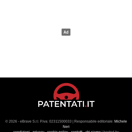
© 2026 - eBrave S.r.l. P.iva: 02311500033 | Responsabile editoriale:
Michele
Neri