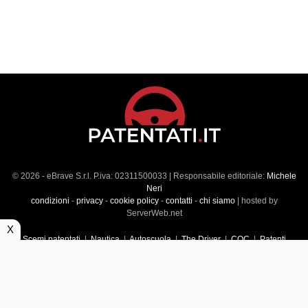
© 2026 - eBrave S.r.l. P.iva: 02311500033 | Responsabile editoriale:
Michele
Neri
condizioni
-
privacy
-
cookie policy
-
contatti
-
chi siamo
| hosted by
ServerWeb.net
X
Scemi patentati
|
Nautica
|
Autoscuola
|
The Driver
|
CQC
|
Patenti
Superiori
|
Market
|
Veicoli commerciali
|
Führerscheintest