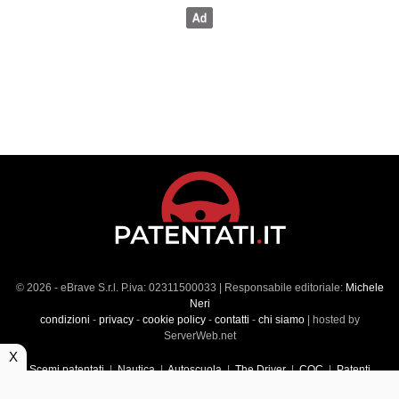
© 2026 - eBrave S.r.l. P.iva: 02311500033 | Responsabile editoriale:
Michele
Neri
condizioni
-
privacy
-
cookie policy
-
contatti
-
chi siamo
| hosted by
ServerWeb.net
X
Scemi patentati
|
Nautica
|
Autoscuola
|
The Driver
|
CQC
|
Patenti
Superiori
|
Market
|
Veicoli commerciali
|
Führerscheintest