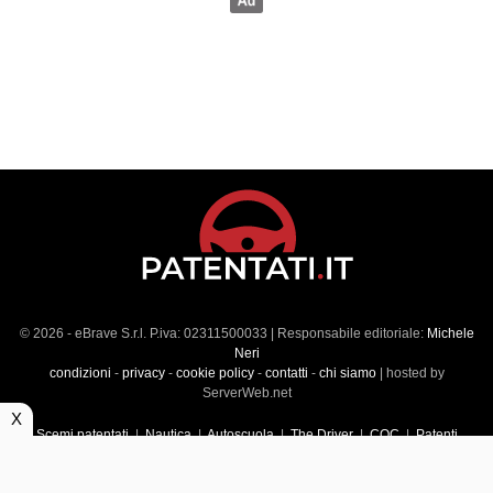
© 2026 - eBrave S.r.l. P.iva: 02311500033 | Responsabile editoriale:
Michele
Neri
condizioni
-
privacy
-
cookie policy
-
contatti
-
chi siamo
| hosted by
ServerWeb.net
X
Scemi patentati
|
Nautica
|
Autoscuola
|
The Driver
|
CQC
|
Patenti
Superiori
|
Market
|
Veicoli commerciali
|
Führerscheintest