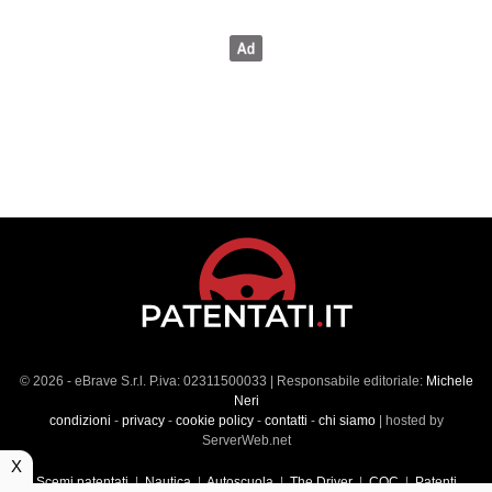
© 2026 - eBrave S.r.l. P.iva: 02311500033 | Responsabile editoriale:
Michele
Neri
condizioni
-
privacy
-
cookie policy
-
contatti
-
chi siamo
| hosted by
ServerWeb.net
X
Scemi patentati
|
Nautica
|
Autoscuola
|
The Driver
|
CQC
|
Patenti